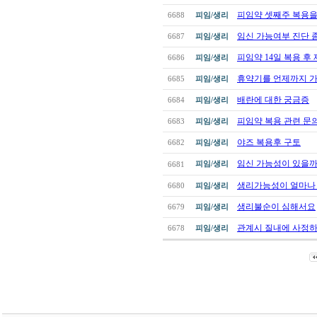
피임약 셋째주 복용을 
6688
피임/생리
임신 가능여부 진단 
6687
피임/생리
피임약 14일 복용 후
6686
피임/생리
휴약기를 언제까지 가
6685
피임/생리
배란에 대한 궁금증
6684
피임/생리
피임약 복용 관련 문
6683
피임/생리
야즈 복용후 구토
6682
피임/생리
임신 가능성이 있을까
피임/생리
6681
생리가능성이 얼마나
6680
피임/생리
생리불순이 심해서요
6679
피임/생리
관계시 질내에 사정하지
6678
피임/생리