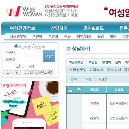
개인회원
전문의
아이디
비밀번호
아이디저장
자궁경부암
피임/생리
출산/임신
불
전체
조회순
댓글순
전문의
조병구 전문의
전문의
양성천 전문의