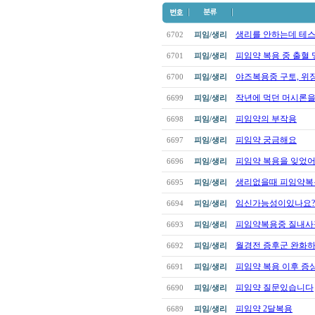
생리를 안하는데 테스
6702
피임/생리
피임약 복용 중 출혈 
6701
피임/생리
야즈복용중 구토, 위장
6700
피임/생리
작년에 먹던 머시론을
6699
피임/생리
피임약의 부작용
6698
피임/생리
피임약 궁금해요
6697
피임/생리
피임약 복용을 잊었
6696
피임/생리
생리없을때 피임약복용
6695
피임/생리
임신가능성이있나요?
6694
피임/생리
피임약복용중 질내사
6693
피임/생리
월경전 증후군 완화하
6692
피임/생리
피임약 복용 이후 증
6691
피임/생리
피임약 질문있습니다
6690
피임/생리
피임약 2달복용
6689
피임/생리