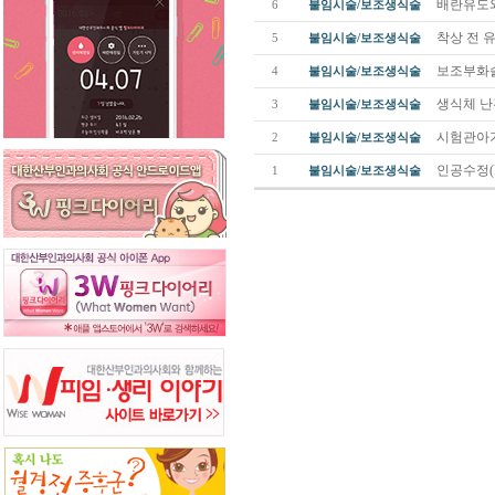
배란유도
6
불임시술/보조생식술
착상 전 유전진
5
불임시술/보조생식술
보조부화술(As
4
불임시술/보조생식술
생식체 난관 이식
3
불임시술/보조생식술
시험관아기와 배
2
불임시술/보조생식술
인공수정(IUI,
1
불임시술/보조생식술