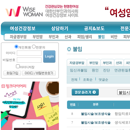
개인회원
전문의
아이디
비밀번호
아이디저장
임신과불임
원인
진단
연관된질
전체
조회순
댓글순
항암치료
8
불임시술/보조생식술
생식세포
7
불임시술/보조생식술