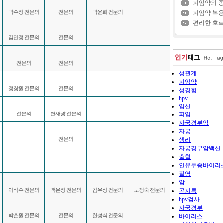
피임약의 
박수정 전문의
전문의
박윤희 전문의
피임약 복
편리한 호르
김민정 전문의
전문의
전문의
전문의
성관계
피임약
정창원 전문의
전문의
성경험
hpv
임신
전문의
변재광 전문의
피임
자궁경부암
자궁
전문의
생리
자궁경부암백신
출혈
인유두종바이러
질염
암
이석수 전문의
백은정 전문의
김우성 전문의
노정숙 전문의
곤지름
hpv검사
자궁경부
박춘원 전문의
전문의
한성식 전문의
바이러스