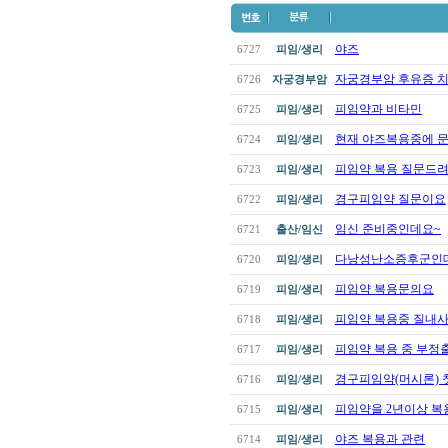
야즈
6727
피임/생리
자궁경부암 후유증 
6726
자궁경부암
피임약과 비타민
6725
피임/생리
현재 야즈복용중에 
6724
피임/생리
피임약 복용 질문드려
6723
피임/생리
경구피임약 질문이요
6722
피임/생리
임신 준비중인데요~
6721
출산/임신
다낭성난소증후군인데 
6720
피임/생리
피임약 복용문의요
6719
피임/생리
피임약 복용중 질내
6718
피임/생리
피임약 복용 중 부정
6717
피임/생리
경구피임약(머시론) 첫
6716
피임/생리
피임약을 2년이상 복용
6715
피임/생리
야즈 복용과 관련
6714
피임/생리