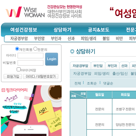
개인회원
전문의
아이디
비밀번호
아이디저장
자궁경부암
피임/생리
출산/임신
불
전체
조회순
댓글순
전문의
조병구 전문의
전문의
양성천 전문의