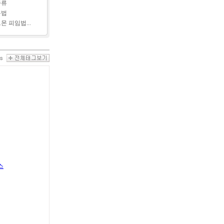
종류
용법
몬 피임법...
스