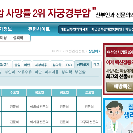
HOME > 여성건강정보 >
상담하기
임
부인과
모유수유
비만
피부미용
성의학
부인암
전문의
이희섭 전문의
전문의
전문의
전문의
이기철 전문의
전문의
고광덕 전문의