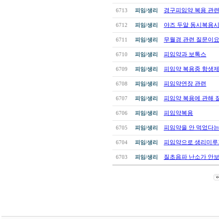
경구피임약 복용 관련
6713
피임/생리
야즈 두알 동시복용시
6712
피임/생리
무월경 관련 질문이요
6711
피임/생리
피임약과 보톡스
6710
피임/생리
피임약 복용중 항생제
6709
피임/생리
피임약연장 관련
6708
피임/생리
피임약 복용에 관해
6707
피임/생리
피임약복용
6706
피임/생리
피임약을 안 먹었다는 
6705
피임/생리
피임약으로 생리미루
6704
피임/생리
질초음파 난소가 안
6703
피임/생리