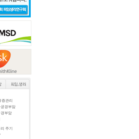
후유증관리
자궁경부암
궁경부암
이
생리 주기
약