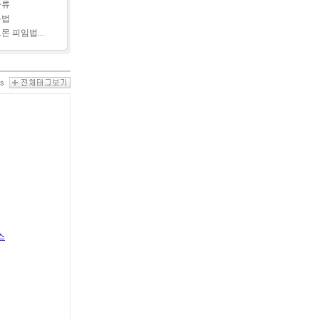
종류
용법
몬 피임법...
스