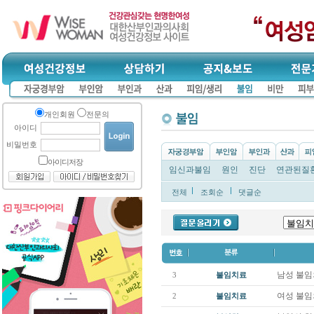
개인회원
전문의
아이디
비밀번호
아이디저장
임신과불임
원인
진단
연관된질
전체
조회순
댓글순
남성 불임
3
불임치료
여성 불임
2
불임치료