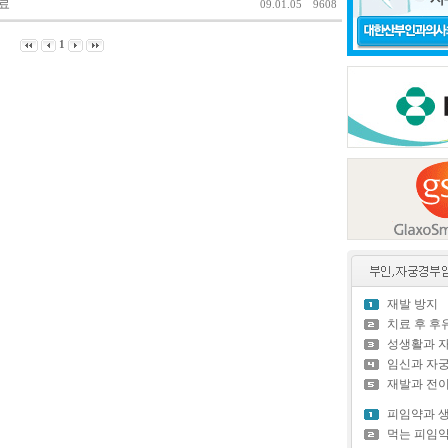
치료
09.01.05
9608
1
재발 방지
치료 후 
성생활과 
임신과 자
재발과 전
피임약과 
먹는 피임