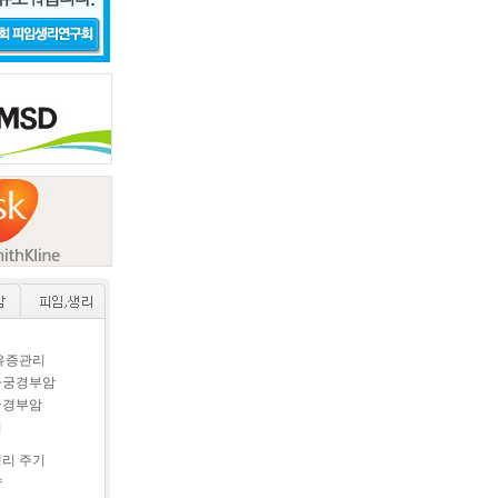
후유증관리
자궁경부암
궁경부암
이
생리 주기
약