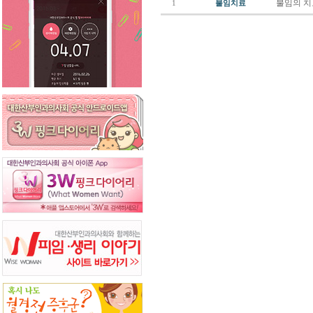
불임의 
1
불임치료