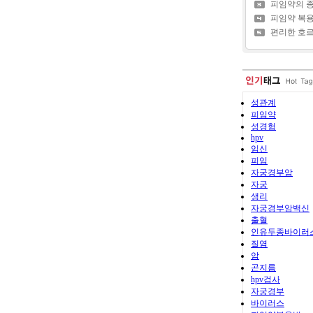
피임약의 
피임약 복
편리한 호르
성관계
피임약
성경험
hpv
임신
피임
자궁경부암
자궁
생리
자궁경부암백신
출혈
인유두종바이러
질염
암
곤지름
hpv검사
자궁경부
바이러스