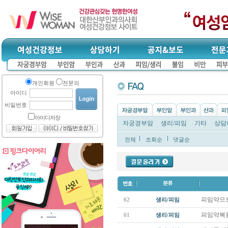
개인회원
전문의
아이디
비밀번호
아이디저장
자궁경부암
생리/피임
기타
상담
전체
조회순
댓글순
피임약으
62
생리/피임
피임약복
61
생리/피임