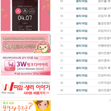
생리를 왜
60
생리/피임
생리불규
59
생리/피임
피임약 
58
생리/피임
월경전증후
57
생리/피임
피임약으로
56
생리/피임
생리전증후
55
생리/피임
여행때문
54
생리/피임
생리전증후
53
생리/피임
생리중에 
52
생리/피임
피임약 복
51
생리/피임
안녕하세
50
생리/피임
너무걱정
49
생리/피임
생리전증
48
생리/피임