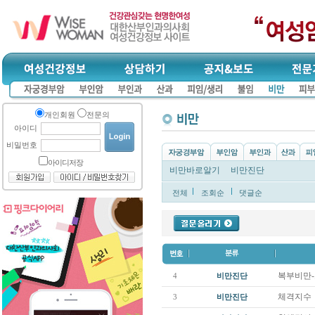
개인회원
전문의
아이디
비밀번호
아이디저장
비만바로알기
비만진단
전체
조회순
댓글순
복부비만
4
비만진단
체격지수
3
비만진단