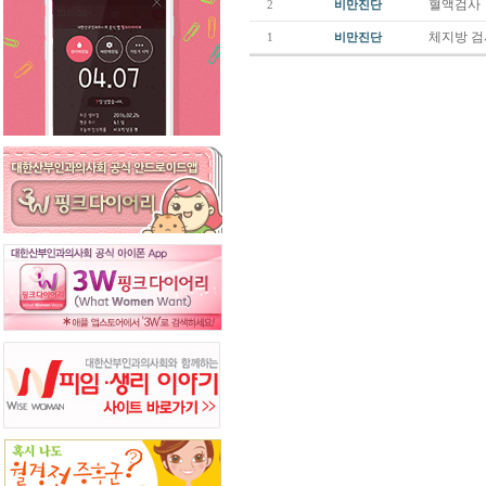
혈액검사
2
비만진단
체지방 
1
비만진단