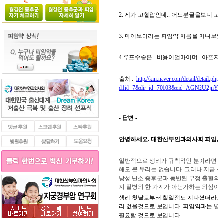
2. 제가 고혈압인데.. 어느분글을보니 
3. 마이보라라는 피임약 이름을 마니보
4.루프수술은.. 비용이얼마이며.. 아픈
출처 :
http://kin.naver.com/detail/detail.ph
d1id=7&dir_id=70103&eid=AGN2U2jnY
------
- 답변 -
안녕하세요. 대한산부인과의사회 피임,
일반적으로 생리가 규칙적인 분이라면 
해도 큰 무리는 없습니다. 그러나 지금
낭성 난소 증후군과 동반된 부정 출혈
지 질병의 한 가지가 아닌가하는 의심이
생리 첫날로부터 칠일정도 지나셨더라도
리 없을것으로 보입니다. 피임약과는 
필요할 것으로 보입니다.