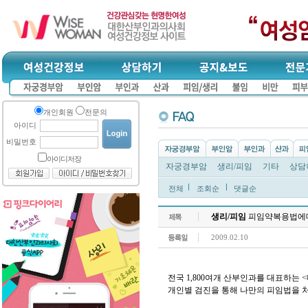
개인회원
전문의
아이디
비밀번호
아이디저장
자궁경부암
생리/피임
기타
상담
전체
조회순
댓글순
생리/피임
피임약복용법에
2009.02.10
전국 1,800여개 산부인과를 대표하
개인별 검진을 통해 나만의 피임법을 