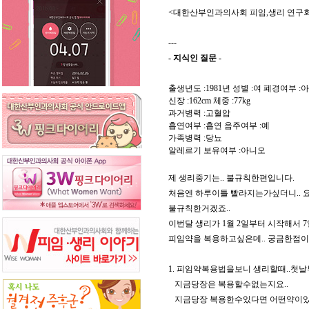
<대한산부인과의사회 피임,생리 연구
---
- 지식인 질문 -
출생년도 :1981년 성별 :여 폐경여부 :
신장 :162cm 체중 :77kg
과거병력 :고혈압
흡연여부 :흡연 음주여부 :예
가족병력 :당뇨
알레르기 보유여부 :아니오
제 생리중기는.. 불규칙한편입니다.
처음엔 하루이틀 빨라지는가싶더니.. 
불규칙한거겠죠..
이번달 생리가 1월 2일부터 시작해서 7
피임약을 복용하고싶은데.. 궁금한점
1. 피임약복용법을보니 생리할때..첫
지금당장은 복용할수없는지요..
지금당장 복용한수있다면 어떤약이있