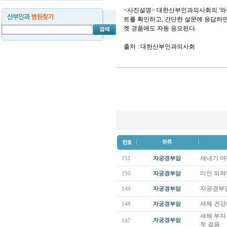
<사진설명> 대한산부인과의사회의 '와
트를 확인하고, 간단한 설문에 응답하
켓 경품에도 자동 응모된다.
출처 : 대한산부인과의사회
새내기 여
151
자궁경부암
미인 되려
150
자궁경부암
자궁경부암
149
자궁경부암
새해 건강
148
자궁경부암
새해 부자
자궁경부암
147
첫 걸음