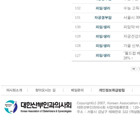
수능 고득
132
피임/생리
서울시 3
131
자궁경부암
피임약 바
130
피임/생리
자궁건강의
129
피임/생리
가을 신부
128
피임/생리
‘월드컵 
피임/생리
127
28% ↑