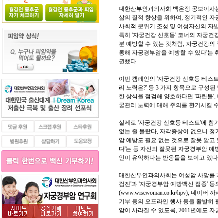
대한산부인과의사회 백은정 공보이사는 
삶의 질적 향상을 위하여, 정기적인 
사회적 분위기 조성 및 여성자신의 자발
특히 '자궁건강 신호등' 코너의 자궁건
분 예방할 수 있는 것처럼, 자궁건강
통해 자궁경부암을 예방할 수 있다'는 
권했다.
이번 캠페인의 '자궁건강 신호등 테스트'는
리 노력은?' 등 3 가지 항목으로 구성
한 상식을 점검해 양호하다면 '파란불',
궁관리 노력에 대해 주의를 환기시킬 수
실제로 '자궁건강 신호등 테스트'에 참
없는 줄 몰랐다, 자각증상이 없으니 정
암 예방도 필요 없는 것으로 잘못 알고
다'는 등 자신의 잘못된 자궁경부암 예
인이 유익하다는 반응들을 보이고 있다
대한산부인과의사회는 여성암 사망률 2
검진'과 '자궁경부암 예방백신 접종' 
(www.wisewoman.co.kr/hpv)
기부 등의 오프라인 행사 등을 활발히
암이 사라질 수 있도록, 2011년에도