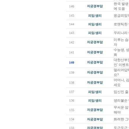
한국 발생
자궁경부암
146
에 도움
응급피임약
145
피임/생리
로맨틱한 
144
피임/생리
우리나라 
143
피임/생리
미루는 습
자궁경부암
142
자
수능생, 
자궁경부암
141
회
대한산부인
자궁경부암
140
인' 이벤
얼리어답터
자궁경부암
139
요?
어머니, 
자궁경부암
138
세요
임신인 줄
137
피임/생리
생리불순 
136
피임/생리
무서운 암
자궁경부암
135
해야
화려한 그
134
자궁경부암
두근두근 
133
자궁경부암