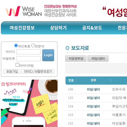
개인회원
전문의
아이디
비밀번호
아이디저장
모유수유 
126
피임/생리
피임약 복
125
피임/생리
후덥지근한
124
피임/생리
여름휴가 
123
피임/생리
여성질환 
122
피임/생리