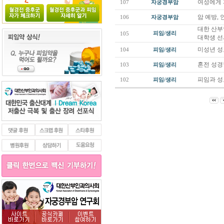
여성에게 
107
자궁경부암
암 예방,
106
자궁경부암
대한 산부
피임/생리
105
대학생 선서
미성년 성
104
피임/생리
혼전 성경
103
피임/생리
피임과 성
102
피임/생리