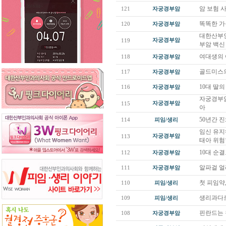
암 보험 
121
자궁경부암
똑똑한 가
120
자궁경부암
대한산부
자궁경부암
119
부암 백신 
여대생의 
118
자궁경부암
골드미스의
117
자궁경부암
10대 딸
116
자궁경부암
자궁경부암
자궁경부암
115
아
50년간 
114
피임/생리
임신 유지
자궁경부암
113
태아 위험
10대 순
112
자궁경부암
알파걸 얼
111
자궁경부암
첫 피임약
110
피임/생리
생리과다로
109
피임/생리
핀란드는 
108
자궁경부암