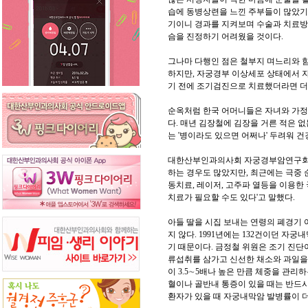
습에 동병상련을 느낀 주부들이 많았기 
기이니 경과를 지켜보며 수술과 치료방법
슴을 진정하기 어려웠을 것이다.
그나마 다행인 점은 철부지 며느리와 함
하지만, 자궁경부 이상세포 상태에서 
기 전에 조기검진으로 치료했더라면 더 
순옥처럼 한국 어머니들은 자녀와 가정을
다. 매년 김장철에 김장을 거른 적은 
는 '병이라도 있으면 어쩌나' 두려워 
대한산부인과의사회 자궁경부암연구회 
하는 경우도 많았지만, 최근에는 극중
동치료, 레이저, 고주파 열등을 이용한
치료가 필요할 수도 있다'고 말했다.
아들 딸을 시집 보내는 연령의 폐경기
지 않다. 1991년에는 132건이던 자궁
기 때문이다. 금정철 위원은 조기 진단
류섭취를 삼가고 신선한 채소와 과일을
이 3.5∼5배나 높은 만큼 체중을 관리
혈이나 골반내 통증이 있을 때는 반드시
환자가 있을 때 자궁내막암 발병률이 더