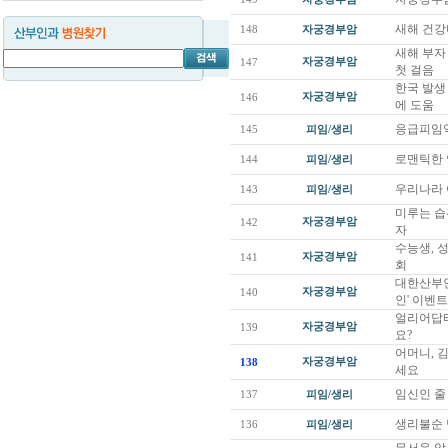
새해 건강
148
자궁경부암
새해 부자
자궁경부암
147
첫 걸음
한국 발생
자궁경부암
146
에 도움
응급피임약
145
피임/생리
로맨틱한 
144
피임/생리
우리나라 
143
피임/생리
미루는 습
자궁경부암
142
자
수능생, 
자궁경부암
141
회
대한산부인
자궁경부암
140
인' 이벤
얼리어답터
자궁경부암
139
요?
어머니, 
자궁경부암
138
세요
임신인 줄
137
피임/생리
생리불순 
136
피임/생리