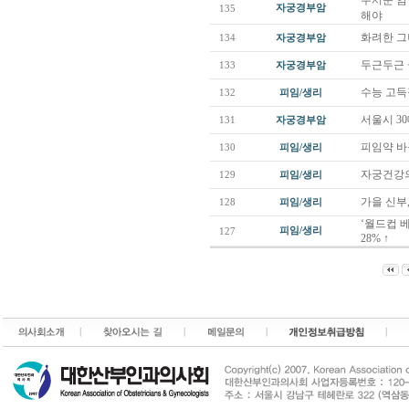
무서운 암
자궁경부암
135
해야
화려한 그
134
자궁경부암
두근두근 
133
자궁경부암
수능 고득
132
피임/생리
서울시 3
131
자궁경부암
피임약 바
130
피임/생리
자궁건강의
129
피임/생리
가을 신부
128
피임/생리
‘월드컵 
피임/생리
127
28% ↑