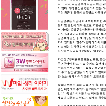
다. 그러나, 자궁경부가 자궁의 어떤 
이 많다. 아직 출산을 경험하지 않은
구회 황종대 위원의 도움말로 자궁경부
자궁경부는 자궁의 아래쪽에 위치한 튜
유지 및 분만에 매우 중요한 역할을 한
서 자라는 10달 동안 단단하게 닫혀있
아지면서 태아의 배출을 용이하게 함으로
궁경부가 임신 중 제 기능을 하지 못하게
자기 열리면서 양수와 함께 태아가 배출
려도 있는 심각한 상태가 발생한다. 임신 
차지하는 자궁경관무력증이 이것이다.
자궁경부무력증으로 진단받으면, 조산을
묶어주어야 하고, 수술 후에도 출산 때
위해서는 보다 많은 노력을 기울여야 
의 주요 발생원인은 아직 정확히 밝혀지
향, 노산 등의 사회적 환경적 요인으로
황종대 위원은 특히 요즘은 첫 출산을
손상 예방에도 주의가 필요하다고 말
암 1기 중 초기에 해당하는 미세침윤
제술이 시행되고 있으며, 실제로 원추절