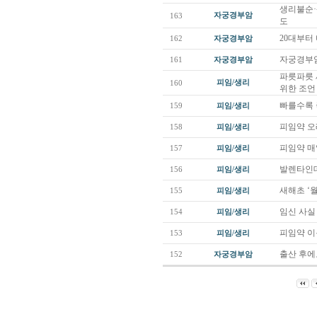
생리불순·
자궁경부암
163
도
20대부터
162
자궁경부암
자궁경부암
161
자궁경부암
파릇파릇 
피임/생리
160
위한 조
빠를수록 
159
피임/생리
피임약 오
158
피임/생리
피임약 매
157
피임/생리
발렌타인데
156
피임/생리
새해초 ‘
155
피임/생리
임신 사실
154
피임/생리
피임약 이
153
피임/생리
출산 후에
152
자궁경부암