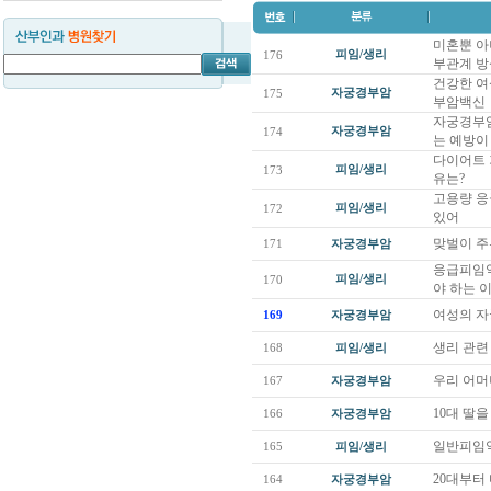
미혼뿐 아
피임/생리
176
부관계 방심
건강한 여
자궁경부암
175
부암백신
자궁경부암
자궁경부암
174
는 예방이
다이어트 
피임/생리
173
유는?
고용량 응
피임/생리
172
있어
맞벌이 주
171
자궁경부암
응급피임약
피임/생리
170
야 하는 
여성의 자
169
자궁경부암
생리 관련
168
피임/생리
우리 어머
167
자궁경부암
10대 딸
166
자궁경부암
일반피임약
165
피임/생리
20대부터
164
자궁경부암