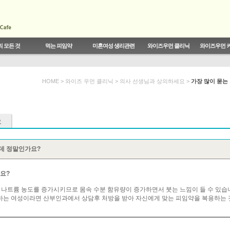
 모든 것
먹는 피임약
미혼여성 생리관련
와이즈우먼 클리닉
와이즈우먼 
피임생리
르몬
트렌드
실태
스트
결혼,성,연애에 대한 시크릿 토크
월경전 증후군의 치료
와이즈우먼 콜센터
기능성 자궁출혈
피임법의 종류
생리와 임신
약의 발전
전문가 동영상
BODY DIARY
전문 피임약
무월경
복용법 및 주의사
전문가 게시판
HOME > 와이즈 우먼 클리닉 >
의사 선생님과 상의하세요
>
가장 많이 묻는
데 정말인가요?
요?
내 나트륨 농도를 증가시키므로 몸속 수분 함유량이 증가하면서 붓는 느낌이 들 수 있습
생하는 여성이라면 산부인과에서 상담후 처방을 받아 자신에게 맞는 피임약을 복용하는 