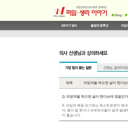
ABOUT 생리
월경전 증후군
피임의
와이즈우먼 와이즈 콘텐츠
의사선생님과 상의하세요
월경전 증후군이란
안전한 성관계
우리 몸 알기
상식 테스트
월경통
와이즈우먼이 추천하는 
생리주기와 여성호
SO HOT 시크릿 
한국 여성의 피임 
월경전 증후군 테
비정상 자궁출혈
오해와 진실
전문 CLINIC
제목
피임약을 먹으면 살이 찐다는
Q. 피임약을 먹으면 살이 찐다는데 정말인가
A. 피임약 복용 초기에는 에스트로겐이 체
다. 몸이 잘 붓거나 피부트러블이 쉽게 발
이 좋습니다.