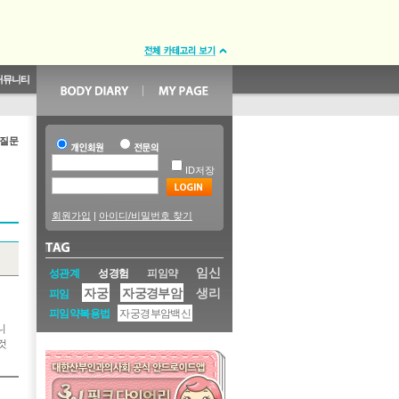
커뮤니티
항
 질문
ID저장
회원가입
|
아이디/비밀번호 찾기
임신
성관계
성경험
피임약
자궁
자궁경부암
생리
피임
피임약복용법
자궁경부암백신
니
것