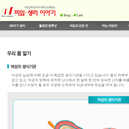
ABOUT 생리
월경전 증후군
피임의 모든 것
먹는 피임약
와이즈우먼 와이즈 콘텐츠
의사선생님과 상의하세요
월경전 증후군이란
안전한 성관계
우리 몸 알기
상식 테스트
월경통
와이즈우먼이 추천하는 피임생리
생리주기와 여성호르몬
SO HOT 시크릿 트렌드
한국 여성의 피임 실태
월경전 증후군 테스트
비정상 자궁출혈
오해와 진실
결혼,성,연애에 대한 시크릿 토
월경전 증후군의 치료
와이즈우먼 콜센터
기능성 자궁출혈
피임법의 종류
생리와 임신
약의 발전
전문 CLINIC
여성은 남성에 비해 조금 더 복잡한 생식기관을 가지고 있습니다. 몸의 하복부
잡고 있고, 자궁의 양쪽에 위치한 난소에서 한 달에 한 번씩 성숙한 난자를 
자를 만나 수정이 될 경우 자궁에 도착하여 자궁내막에 착상을 하게 됩니다.