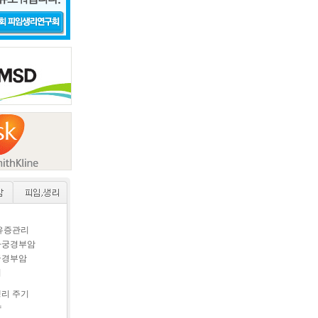
후유증관리
자궁경부암
궁경부암
이
생리 주기
약