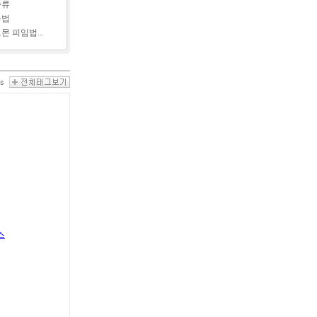
종류
용법
몬 피임법...
스