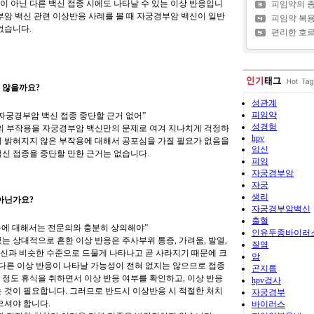
 아닌 다른 백신 접종 시에도 나타날 수 있는 이상 반응입니
피임약의 
부암 백신 관련 이상반응 사례를 볼 때 자궁경부암 백신이 일반
피임약 복
없습니다.
편리한 호르
 않을까요?
성관계
피임약
자궁경부암 백신 접종 중단할 근거 없어”
성경험
 부작용을 자궁경부암 백신만의 문제로 여겨 지나치게 걱정하
hpv
이 밝혀지지 않은 부작용에 대해서 공포심을 가질 필요가 없음을
임신
신 접종을 중단할 만한 근거는 없습니다.
피임
자궁경부암
자궁
생리
아닌가요?
자궁경부암백신
출혈
반응에 대해서는 전문의와 충분히 상의해야”
인유두종바이러
는 상대적으로 흔한 이상 반응은 주사부위 통증, 가려움, 발열,
질염
 백신과 비슷한 수준으로 드물게 나타나고 곧 사라지기 때문에 크
암
 다른 이상 반응이 나타날 가능성이 전혀 없지는 않으므로 접종
곤지름
 정도 휴식을 취하면서 이상 반응 여부를 확인하고, 이상 반응
hpv검사
 것이 필요합니다. 그러므로 반드시 이상반응 시 적절한 처치
자궁경부
으셔야 합니다.
바이러스