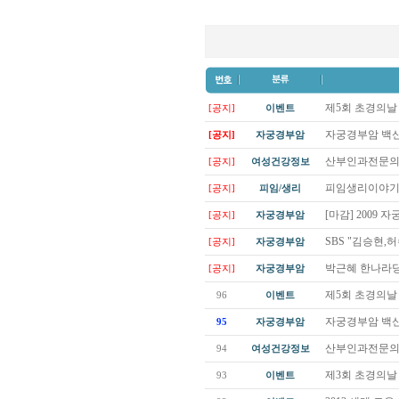
제5회 초경의날
[공지]
이벤트
자궁경부암 백신(
[공지]
자궁경부암
산부인과전문의들
[공지]
여성건강정보
피임생리이야기
[공지]
피임/생리
[마감] 2009
[공지]
자궁경부암
SBS "김승현,
[공지]
자궁경부암
박근혜 한나라당
[공지]
자궁경부암
제5회 초경의
96
이벤트
자궁경부암 백신(
95
자궁경부암
산부인과전문의들
94
여성건강정보
제3회 초경의날
93
이벤트