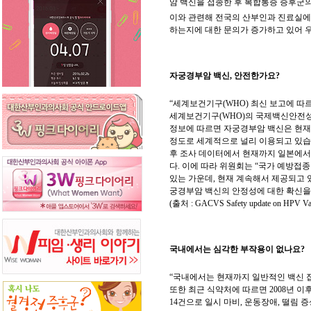
암 백신을 접종한 후 복합통증 증후군의
이와 관련해 전국의 산부인과 진료실에
하는지에 대한 문의가 증가하고 있어 
자궁경부암 백신, 안전한가요?
“세계보건기구(WHO) 최신 보고에 따르
세계보건기구(WHO)의 국제백신안전성
정보에 따르면 자궁경부암 백신은 현재까
정도로 세계적으로 널리 이용되고 있습
후 조사 데이터에서 현재까지 일본에서
다. 이에 따라 위원회는 “국가 예방접
있는 가운데, 현재 계속해서 제공되고
궁경부암 백신의 안정성에 대한 확신을 
(출처 : GACVS Safety update on HPV Vacc
국내에서는 심각한 부작용이 없나요?
“국내에서는 현재까지 일반적인 백신 접
또한 최근 식약처에 따르면 2008년 
14건으로 일시 마비, 운동장애, 떨림 