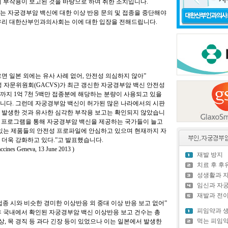
 부작용이 보고된 것을 바탕으로 하여 취한 조치입니다.
는 자궁경부암 백신에 대한 이상 반응 문의 및 접종을 중단해야
우리 대한산부인과의사회는 이에 대한 입장을 전해드립니다.
면 일본 외에는 유사 사례 없어, 안전성 의심하지 않아”
 자문위원회(GACVS)가 최근 갱신한 자궁경부암 백신 안전성
지 1억 7천 5백만 접종분에 해당하는 분량이 사용되고 있을
니다. 그런데 자궁경부암 백신이 허가된 많은 나라에서의 시판
 발생한 것과 유사한 심각한 부작용 보고는 확인되지 않았습니
종 프로그램을 통해 자궁경부암 백신을 제공하는 국가들이 늘고
 있는 제품들의 안전성 프로파일에 안심하고 있으며 현재까지 자
더욱 강화하고 있다.”고 발표했습니다.
ines Geneva, 13 June 2013 )
재발 방지
치료 후 
성생활과 
임신과 자
재발과 전
종 시와 비슷한 경미한 이상반응 외 중대 이상 반응 보고 없어”
피임약과 
이후 국내에서 확인된 자궁경부암 백신 이상반응 보고 건수는 총
먹는 피임
증상, 목 경직 등 과다 긴장 등이 있었으나 이는 일본에서 발생한