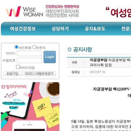
개인회원
전문의
아이디
자궁경부암
자궁경부암 백신
비밀번호
과의사회 입장
아이디저장
2013.07.31
자궁경부암 백신(HPV
6월 14일, 일본 후생노동성이 자궁경부
으로 유지하되, 접종에 대한 적극적인