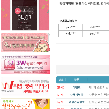
당첨자명단 (응모하신 이메일로 영화예
<당첨자명단>
pure***
dkfh***
wldu***
perp***
제5회 초경의날
[공지]
이벤트
자궁경부암 백신(
[공지]
자궁경부암
산부인과전문의들
[공지]
여성건강정보