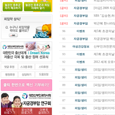
피임생리이야기
[공지]
피임/생리
[마감] 2009
[공지]
자궁경부암
SBS "김승현,
[공지]
자궁경부암
박근혜 한나라당
[공지]
자궁경부암
제5회 초경의
96
이벤트
자궁경부암 백신(
95
자궁경부암
산부인과전문의들
94
여성건강정보
제3회 초경의날
93
이벤트
2012 세계 
92
이벤트
[피임/생리이야기
91
피임/생리
[피임/생리이야기
90
피임/생리
[피임/생리이야기
89
피임/생리
[피임/생리이야기
88
피임/생리
[피임/생리이야기
87
피임/생리
[피임/생리이야기
86
피임/생리