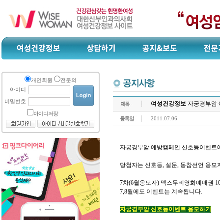
개인회원
전문의
아이디
비밀번호
여성건강정보
자궁경부암 
아이디저장
2011.07.06
자궁경부암 예방캠페인 신호등이벤트에
당첨자는 신호등, 설문, 동참선언 응모
7차(6월응모자) 맥스무비영화예매권 10
7,8월에도 이벤트는 계속됩니다.
자궁경부암 신호등이벤트 응모하기