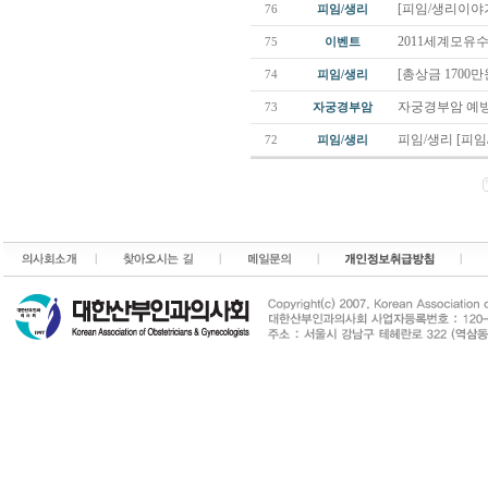
[피임/생리이야기
76
피임/생리
2011세계모유
75
이벤트
[총상금 1700
74
피임/생리
자궁경부암 예방
73
자궁경부암
피임/생리 [피임
72
피임/생리