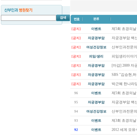
제5회 초경의날
[공지]
이벤트
자궁경부암 백신(
[공지]
자궁경부암
산부인과전문의들
[공지]
여성건강정보
피임생리이야기
[공지]
피임/생리
[마감] 2009
[공지]
자궁경부암
SBS "김승현,
[공지]
자궁경부암
박근혜 한나라당
[공지]
자궁경부암
제5회 초경의
96
이벤트
자궁경부암 백신(
95
자궁경부암
산부인과전문의들
94
여성건강정보
제3회 초경의날
93
이벤트
2012 세계 
92
이벤트