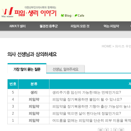
ABOUT 생리
월경전 증후군
피임의 모든 것
먹는 피임약
와이즈우먼 와이즈 콘텐츠
의사선생님과 상의하세요
월경전 증후군이란
안전한 성관계
우리 몸 알기
상식 테스트
월경통
와이즈우먼이 추천하는 피임생리
생리주기와 여성호르몬
SO HOT 시크릿 트렌드
한국 여성의 피임 실태
월경전 증후군 테스트
비정상 자궁출혈
오해와 진실
결혼,성,연애에 대한 시크릿 토
월경전 증후군의 치료
와이즈우먼 콜센터
기능성 자궁출혈
피임법의 종류
생리와 임신
약의 발전
전문 CLINIC
HOME > 와이즈 우
번호
분류
5
생리
생리주기중 임신이 가능한 때는 언제인가요?
4
피임약
피임약을 장기복용하면 불임이 될 수 있나요?
3
피임약
피임약을 장기복용하면 기형아 출산 가능성이 높나
2
피임약
피임약을 먹으면 살이 찐다는데 정말인가요?
1
피임약
여드름을 없애는 피임약을 단순히 피부 미용을 목
1