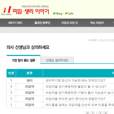
ABOUT 생리
월경전 증후군
피임의 모든 것
먹는 피임약
와이즈우먼 와이즈 콘텐츠
의사선생님과 상의하세요
월경전 증후군이란
안전한 성관계
우리 몸 알기
상식 테스트
월경통
와이즈우먼이 추천하는 피임생리
생리주기와 여성호르몬
SO HOT 시크릿 트렌드
한국 여성의 피임 실태
월경전 증후군 테스트
비정상 자궁출혈
오해와 진실
결혼,성,연애에 대한 시크릿 토
월경전 증후군의 치료
와이즈우먼 콜센터
기능성 자궁출혈
피임법의 종류
생리와 임신
약의 발전
전문 CLINIC
HOME > 와이즈 우
번호
분류
5
생리
생리주기중 임신이 가능한 때는 언제인가요?
4
피임약
피임약을 장기복용하면 불임이 될 수 있나요?
3
피임약
피임약을 장기복용하면 기형아 출산 가능성이 높나
2
피임약
피임약을 먹으면 살이 찐다는데 정말인가요?
1
피임약
여드름을 없애는 피임약을 단순히 피부 미용을 목
1