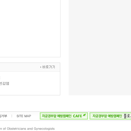
련
1번감염