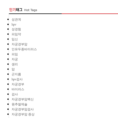
성관계
hpv
성경험
피임약
임신
자궁경부암
인유두종바이러스
피임
자궁
생리
암
곤지름
hpv검사
자궁경부
바이러스
검사
자궁경부암백신
원추절제술
자궁경부암검사
자궁경부암 증상