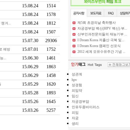
15.08.24
1514
15.08.24
1578
15.08.24
1812
제5회 초경의날 축하행사
챙겨...
자궁경부암 백신(HPV 백신) 부...
15.08.24
1507
산부인과전문의들의 재능기부 ...
15.07.30
29306
I Dream Korea 저출산 극복 및...
I Dream Korea 캠페인 선포식
15.07.01
1752
로 예방
2012 세계 모유수유주간 기념 ...
15.06.30
1461
...
15.06.29
1863
성관계
15.06.29
1458
hpv
15.05.29
1620
들
성경험
피임약
15.05.28
1893
임신
15.05.26
1645
자궁경부암
인유두종바이러스
15.03.26
5257
피임
자궁
생리