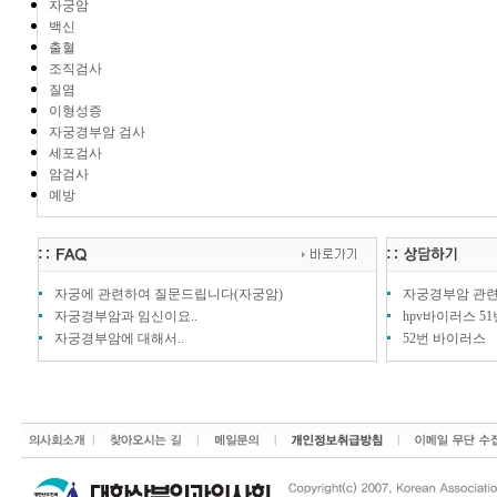
자궁암
백신
출혈
조직검사
질염
이형성증
자궁경부암 검사
세포검사
암검사
예방
자궁에 관련하여 질문드립니다(자궁암)
자궁경부암 관
자궁경부암과 임신이요..
hpv바이러스 5
자궁경부암에 대해서..
52번 바이러스