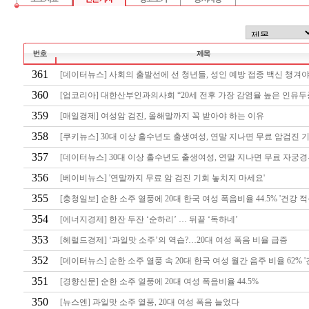
361
[데이터뉴스] 사회의 출발선에 선 청년들, 성인 예방 접종 백신 챙겨야...
360
[업코리아] 대한산부인과의사회 “20세 전후 가장 감염율 높은 인유두종 
359
[매일경제] 여성암 검진, 올해말까지 꼭 받아야 하는 이유
358
[쿠키뉴스] 30대 이상 홀수년도 출생여성, 연말 지나면 무료 암검진 기회
357
[데이터뉴스] 30대 이상 홀수년도 출생여성, 연말 지나면 무료 자궁경부
356
[베이비뉴스] '연말까지 무료 암 검진 기회 놓치지 마세요'
355
[충청일보] 순한 소주 열풍에 20대 한국 여성 폭음비율 44.5% '건강 적
354
[에너지경제] 한잔 두잔 ‘순하리’ … 뒤끝 ‘독하네’
353
[헤럴드경제] ‘과일맛 소주’의 역습?…20대 여성 폭음 비율 급증
352
[데이터뉴스] 순한 소주 열풍 속 20대 한국 여성 월간 음주 비율 62% '건
351
[경향신문] 순한 소주 열풍에 20대 여성 폭음비율 44.5%
350
[뉴스엔] 과일맛 소주 열풍, 20대 여성 폭음 늘었다