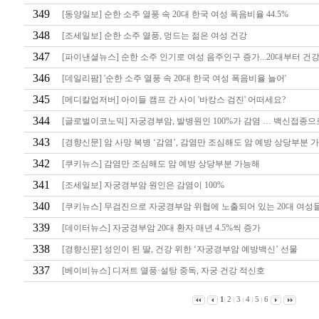
349
[동양일보] 순한 소주 열풍 속 20대 한국 여성 폭음비율 44.5%
348
[조세일보] 순한 소주 열풍, 멍드는 젊은 여성 건강
347
[파이낸셜뉴스] 순한 소주 인기로 여성 음주인구 증가...20대부터 건강 
346
[데일리팜] '순한 소주 열풍 속 20대 한국 여성 폭음비율 늘어'
345
[메디칼업저버] 아이들 캠프 간 사이 '바캉스 검진' 어떠세요?
344
[글로벌이코노믹] 자궁경부암, 발병원인 100%가 감염 … 백신접종으
343
[경향신문] 암 사망 복병 ‘감염’, 감염만 조심해도 암 예방 상당부분 가능
342
[쿠키뉴스] 감염만 조심해도 암 예방 상당부분 가능해
341
[조세일보] 자궁경부암 원인은 감염이 100%
340
[쿠키뉴스] 무검진으로 자궁경부암 위협에 노출되어 있는 20대 여성
339
[데이터뉴스] 자궁경부암 20대 환자 매년 4.5%씩 증가
338
[경향신문] 성인이 된 딸, 건강 위한 ‘자궁경부암 예방백신’ 선물
337
[베이비뉴스] 디저트 열풍·설탕 중독, 자궁 건강 적신호
1
2
3
4
5
6