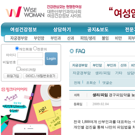
개인회원
전문의
아이디
비밀번호
아이디저장
자궁경부암
생리/피임
기타
상담
전체
조회순
댓글순
생리/피임
경구피임약을 늦
2009.02.04
전국 1,800여개 산부인과를 대표하
개인별 검진을 통해 나만의 피임법을 