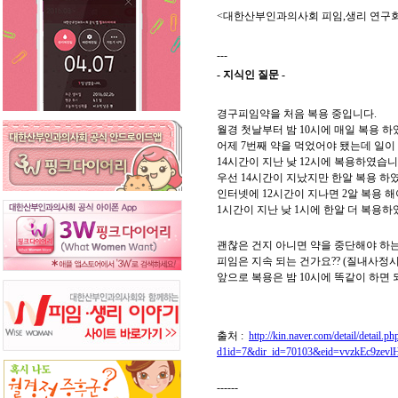
<대한산부인과의사회 피임,생리 연구
---
- 지식인 질문 -
경구피임약을 처음 복용 중입니다.
월경 첫날부터 밤 10시에 매일 복용 하
어제 7번째 약을 먹었어야 됐는데 일이
14시간이 지난 낮 12시에 복용하였습니
우선 14시간이 지났지만 한알 복용 하
인터넷에 12시간이 지나면 2알 복용 
1시간이 지난 낮 1시에 한알 더 복용하
괜찮은 건지 아니면 약을 중단해야 하
피임은 지속 되는 건가요?? (질내사정시
앞으로 복용은 밤 10시에 똑같이 하면 
출처 :
http://kin.naver.com/detail/detail.ph
d1id=7&dir_id=70103&eid=vvzkEc9z
------