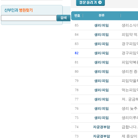
생리소식이.
85
생리/피임
피임약 먹
84
생리/피임
경구피임약
83
생리/피임
경구피임약
82
생리/피임
피임약복
81
생리/피임
생리전 증
80
생리/피임
피임약을복
79
생리/피임
먹는피임약
78
생리/피임
저.. 궁
77
생리/피임
생리 늦추
76
생리/피임
생리미루
75
생리/피임
급합니다..
74
자궁경부암
제 증상이
73
자궁경부암