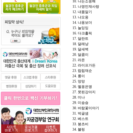
10. 나는소중해
11. 나영민재사랑
12. 내몸알기
13. 냐오옹
14. 냐옹보더
15. 늘잉잉
16. 다크홀릭
17. 달란트
18. 달래냥
19. 달새벽
20. 달콤이
21. 라온
22. 라이프가든
23. 럽럽재순
24. 롱이
25. 망망
26. 멜옹은앵
27. 못된강아지
28. 미나
29. 미숑숑
30. 바람꽃이야기
31. 박글샘
32. 베스트
33. 봉츠비
34. 블링