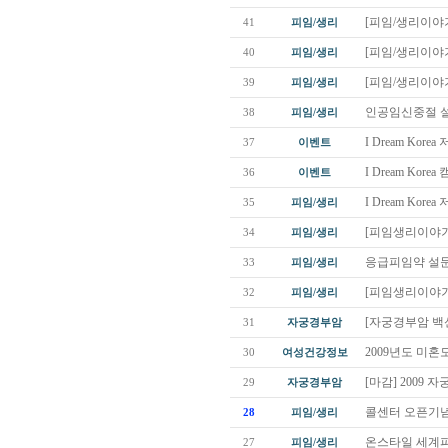
[피임/생리이야기
41
피임/생리
[피임/생리이야기
40
피임/생리
[피임/생리이야기
39
피임/생리
인공임신중절 설
38
피임/생리
I Dream Kor
37
이벤트
I Dream Kor
36
이벤트
I Dream Ko
35
피임/생리
[피임생리이야기
34
피임/생리
응급피임약 설문
33
피임/생리
[피임생리이야기
32
피임/생리
[자궁경부암 백신]
31
자궁경부암
2009년도 미
30
여성건강정보
[마감] 2009
29
자궁경부암
콜센터 오픈기념
28
피임/생리
온스타일 세계
27
피임/생리