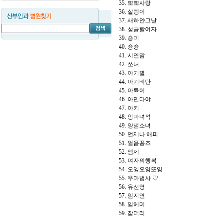
35. 뽀뽀사랑
36. 살쾡이
37. 새하얀그날
38. 성공할여자
39. 숑미
40. 슝슝
41. 시연맘
42. 쏘녀
43. 아기별
44. 아기비단
45. 아륙이
46. 아만다야
47. 아키
48. 앙마녀석
49. 양념소녀
50. 언제나 해피
51. 얼음꽁즈
52. 엠제
53. 여자의행복
54. 오잉오잉또잉
55. 우마법사 ♡
56. 유선영
57. 임지연
58. 임헤미
59. 잠더리