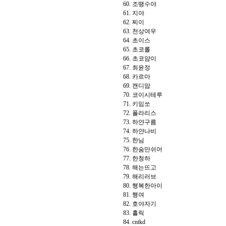
60. 조땡수야
61. 지야
62. 찌이
63. 천상여우
64. 초이스
65. 초코롤
66. 초코얌이
67. 최윤정
68. 카르마
69. 캔디맘
70. 코이시테루
71. 키임쏘
72. 폴라리스
73. 하얀구름
74. 하얀나비
75. 한님
76. 한숨만쉬어
77. 한청하
78. 해는뜨고
79. 해리러브
80. 행복한아이
81. 행여
82. 호야자기
83. 홀릭
84. cntkd