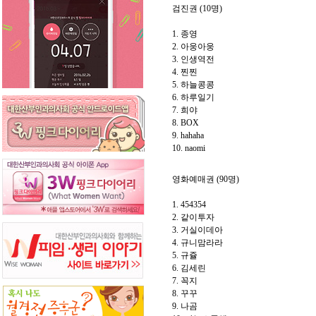
검진권 (10명)
1. 종영
2. 아웅아웅
3. 인생역전
4. 찐찐
5. 하늘콩콩
6. 하루일기
7. 희야
8. BOX
9. hahaha
10. naomi
영화예매권 (90명)
1. 454354
2. 같이투자
3. 거실이데아
4. 규니맘라라
5. 규쥴
6. 김세린
7. 꼭지
8. 꾸꾸
9. 나곰